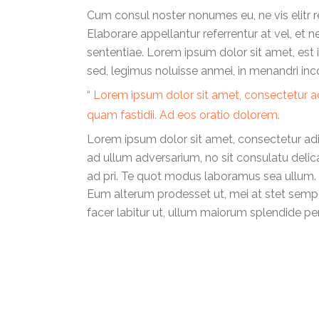
Cum consul noster nonumes eu, ne vis elitr r
Elaborare appellantur referrentur at vel, et
sententiae. Lorem ipsum dolor sit amet, est i
sed, legimus noluisse anmei, in menandri inc
Lorem ipsum dolor sit amet, consectetur adipi
quam fastidii. Ad eos oratio dolorem.
Lorem ipsum dolor sit amet, consectetur adipis
ad ullum adversarium, no sit consulatu delica
ad pri. Te quot modus laboramus sea ullum. 
Eum alterum prodesset ut, mei at stet semper.
facer labitur ut, ullum maiorum splendide per 