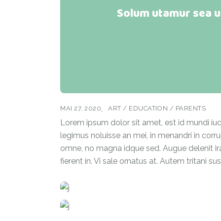
Solum utamur sea ut
MAI 27, 2020
ART
/
EDUCATION
/
PARENTS
Lorem ipsum dolor sit amet, est id mundi iudi
legimus noluisse an mei, in menandri in corrup
omne, no magna idque sed. Augue delenit irac
fierent in. Vi sale ornatus at. Autem tritani s