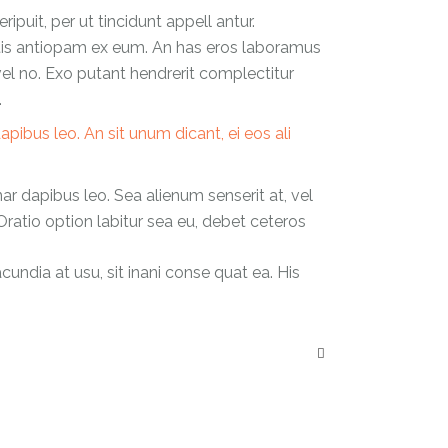
puit, per ut tincidunt appell antur.
ortis antiopam ex eum. An has eros laboramus
 vel no. Exo putant hendrerit complectitur
.
apibus leo. An sit unum dicant, ei eos ali
nar dapibus leo. Sea alienum senserit at, vel
Oratio option labitur sea eu, debet ceteros
cundia at usu, sit inani conse quat ea. His