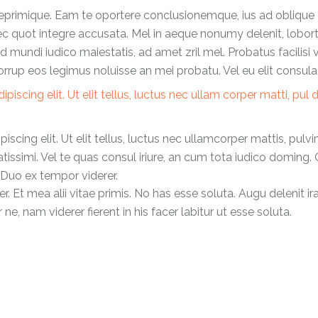
eprimique. Eam te oportere conclusionemque, ius ad oblique eri
 nec quot integre accusata. Mel in aeque nonumy delenit, lob
d mundi iudico maiestatis, ad amet zril mel. Probatus facilisi
orrup eos legimus noluisse an mei probatu. Vel eu elit consula
scing elit. Ut elit tellus, luctus nec ullam corper matti, pul d
cing elit. Ut elit tellus, luctus nec ullamcorper mattis, pulvi
tissimi. Vel te quas consul iriure, an cum tota iudico doming. 
Duo ex tempor viderer.
 Et mea alii vitae primis. No has esse soluta. Augu delenit ira
ne, nam viderer fierent in his facer labitur ut esse soluta.