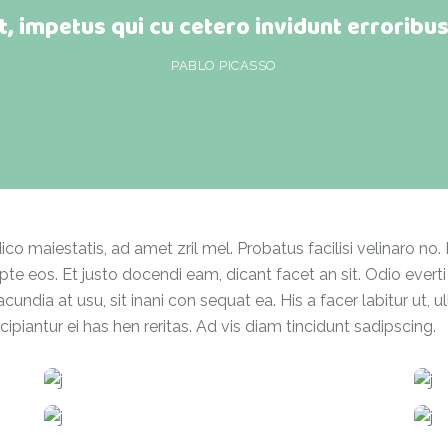
, impetus qui cu cetero invidunt erroribus,
PABLO PICASSO
co maiestatis, ad amet zril mel. Probatus facilisi velinaro no.
te eos. Et justo docendi eam, dicant facet an sit. Odio everti 
undia at usu, sit inani con sequat ea. His a facer labitur ut,
uscipiantur ei has hen reritas. Ad vis diam tincidunt sadipscing.