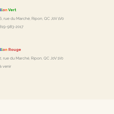
l
l
o
n
Vert
6, rue du Marché, Ripon, QC J0V 1V0
819-983-2017
l
l
o
n
Rouge
2, rue du Marché, Ripon, QC J0V 1V0
à venir