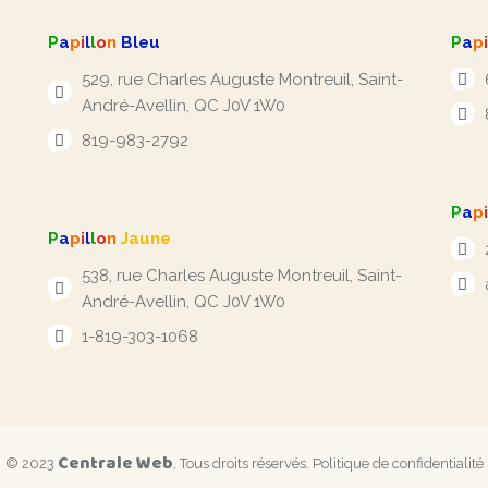
P
a
p
i
l
l
o
n
Bleu
P
a
p
i
529, rue Charles Auguste Montreuil, Saint-
André-Avellin, QC J0V 1W0
819-983-2792
P
a
p
i
P
a
p
i
l
l
o
n
Jaune
538, rue Charles Auguste Montreuil, Saint-
André-Avellin, QC J0V 1W0
1-819-303-1068
Centrale Web
© 2023
, Tous droits réservés.
Politique de confidentialité