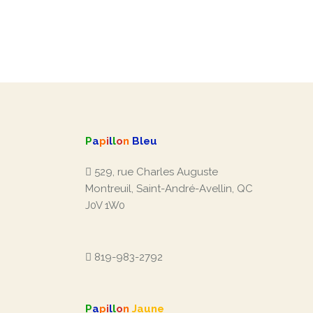
P
a
p
i
l
l
o
n
Bleu
529, rue Charles Auguste
Montreuil, Saint-André-Avellin, QC
J0V 1W0
819-983-2792
P
a
p
i
l
l
o
n
Jaune