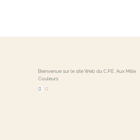
e
r
d
e
É
Bienvenue sur le site Web du C.P.E. Aux Mille
Couleurs
v
è
n
e