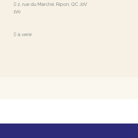
u
2, rue du Marché, Ripon, QC J0V
l
1V0
t
à venir
a
t
i
o
n
s