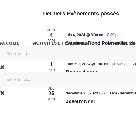
Sélectionnez
C
une
Derniers Évènements passés
date.
a
JUIN
4
l
juin 4, 2024 @ 8:00 am
-
2:00 pm
2024
ACCUEIL
ACTIVITÉS ET ÉVÈNEMENTS
Sortie au Rond Point milieu de
À PROPOS D
e
JAN
1
janvier 1, 2024 @ 7:00 am
-
janvier 3, 20
n
2024
Bonne Année
d
DÉC
25
décembre 25, 2023 @ 7:00 am
-
décembre
2023
r
Joyeux Noël
i