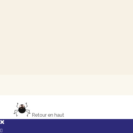
m
e
n
t
s
Retour en haut