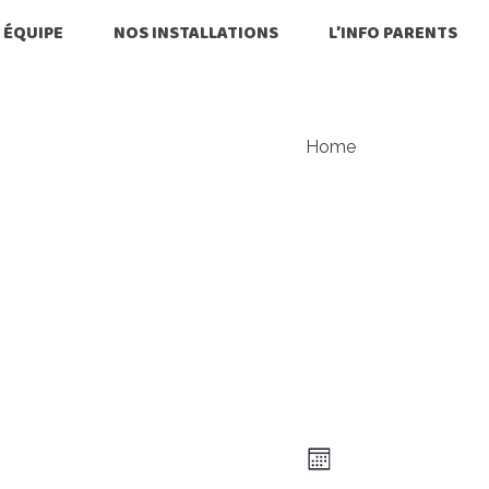
 ÉQUIPE
NOS INSTALLATIONS
L’INFO PARENTS
Home
N
N
Mois